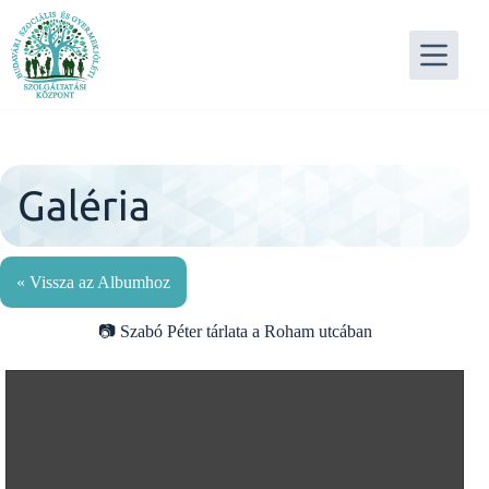
Skip
to
content
Galéria
« Vissza az Albumhoz
Szabó Péter tárlata a Roham utcában