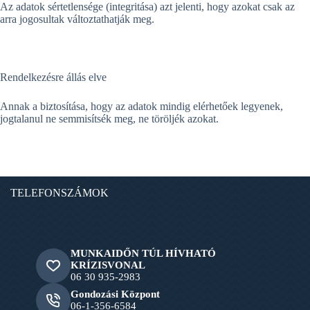
Az adatok sértetlensége (integritása) azt jelenti, hogy azokat csak az
arra jogosultak változtathatják meg.
Rendelkezésre állás elve
Annak a biztosítása, hogy az adatok mindig elérhetőek legyenek,
jogtalanul ne semmisítsék meg, ne töröljék azokat.
TELEFONSZÁMOK
MUNKAIDŐN TÚL HÍVHATÓ
KRÍZISVONAL
06 30 935-2983
Gondozási Központ
06-1-356-6584