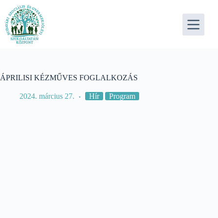
Skip
to
content
ÁPRILISI KÉZMŰVES FOGLALKOZÁS
2024. március 27.
Hír
Program