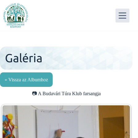
Skip
to
content
Galéria
« Vissza az Albumhoz
A Budavári Túra Klub farsangja