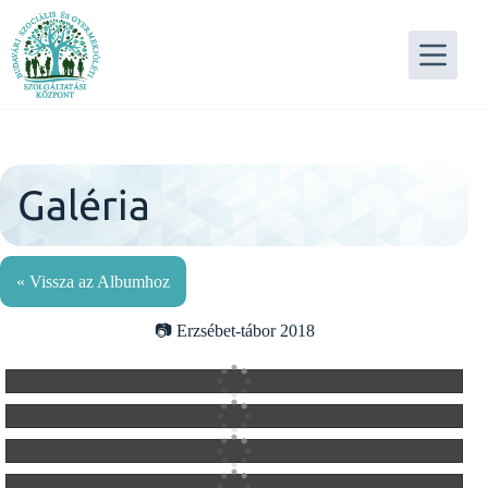
Skip
to
content
Galéria
« Vissza az Albumhoz
Erzsébet-tábor 2018