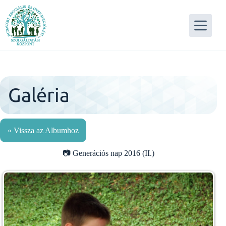
Skip
to
content
Galéria
« Vissza az Albumhoz
Generációs nap 2016 (II.)