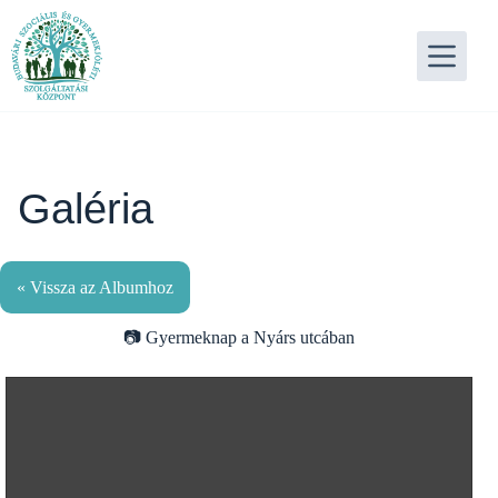
Skip
to
content
Galéria
« Vissza az Albumhoz
Gyermeknap a Nyárs utcában