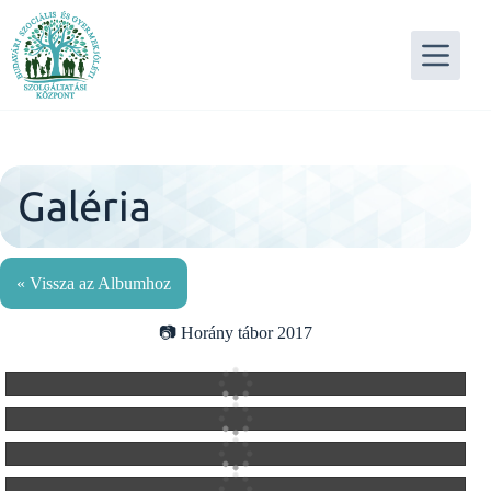
Skip
to
content
Galéria
« Vissza az Albumhoz
Horány tábor 2017