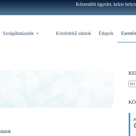
Készenléti ügyelet, krízis hely
Szolgáltatásaink
Közérdekű adatok
Étlapok
Esemén
KE
No
resu
KÖ
ulatok