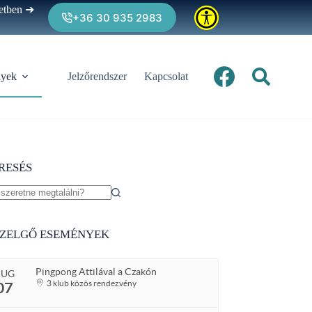
zetben ➔
+36 30 935 2983
yek
Jelzőrendszer
Kapcsolat
RESÉS
lts
ZELGŐ ESEMÉNYEK
Pingpong Attilával a Czakón
AUG
07
3 klub közös rendezvény