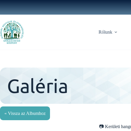
Skip
to
content
Rólunk
Galéria
« Vissza az Albumhoz
Kerületi hang