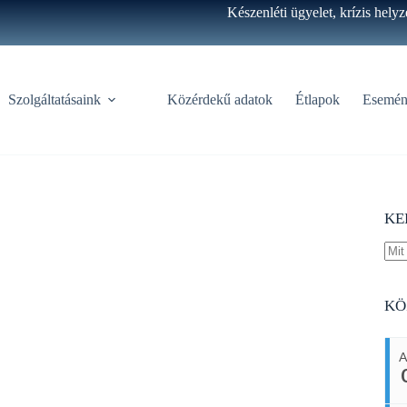
Készenléti ügyelet, krízis hely
Szolgáltatásaink
Közérdekű adatok
Étlapok
Esemén
KE
No
resu
KÖ