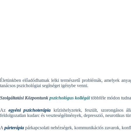
Életünkben előadódhatnak lelki természetű problémák, amelyek anyag
tanácsos pszichológiai segítséget igénybe venni.
Szolgáltatási Központunk
pszichológus kollégái
többféle módon tudnak
Az
egyéni pszichoterápia
krízishelyzetek, feszült, szorongásos áll
feldolgozatlan kudarc és veszteségélmények, depresszió, neurotikus tün
A
párterápia
párkapcsolati nehézségek, kommunikációs zavarok, konflik