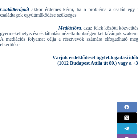
C
saládterápiát
akkor érdemes kérni, ha a probléma a család egy va
családtagok együttműködése szükséges.
Mediációra
, azaz felek közötti közvetít
gyermekelhelyezési és láthatási nézetkülönbségeinket kívánjuk szakemb
A mediációs folyamat célja a résztvevők számára elfogadható meg
elkerülése.
Várjuk érdeklődését ügyfél-fogadási idő
(1012 Budapest Attila út 89.) vagy a +