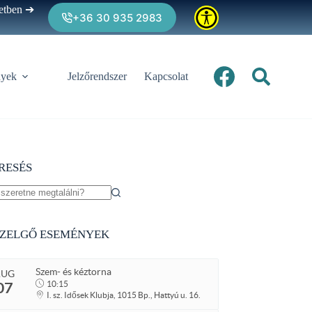
zetben ➔
+36 30 935 2983
yek
Jelzőrendszer
Kapcsolat
RESÉS
lts
ZELGŐ ESEMÉNYEK
Szem- és kéztorna
AUG
07
10:15
I. sz. Idősek Klubja, 1015 Bp., Hattyú u. 16.