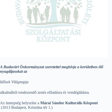
A Budavári Önkormányzat szeretettel meghívja a kerületben élő
nyugdíjasokat az
Id
ő
sek Vil
á
gnapja
alkalmából rendezendő zenés előadásra és vendéglátásra.
Az ünnepség helyszíne a
Márai Sándor Kulturális Központ
(1013 Budapest, Krisztina tér 1.)