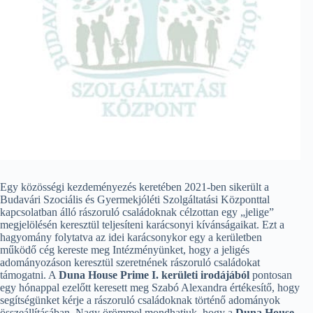
Egy közösségi kezdeményezés keretében 2021-ben sikerült a
Budavári Szociális és Gyermekjóléti Szolgáltatási Központtal
kapcsolatban álló rászoruló családoknak célzottan egy „jelige”
megjelölésén keresztül teljesíteni karácsonyi kívánságaikat. Ezt a
hagyomány folytatva az idei karácsonykor egy a kerületben
működő cég kereste meg Intézményünket, hogy a jeligés
adományozáson keresztül szeretnének rászoruló családokat
támogatni. A
Duna House Prime I. kerületi irodájából
pontosan
egy hónappal ezelőtt keresett meg Szabó Alexandra értékesítő, hogy
segítségünket kérje a rászoruló családoknak történő adományok
összeállításában. Nagy örömmel mondhatjuk, hogy a
Duna House