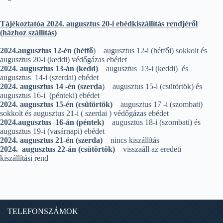
Tájékoztatóa 2024. augusztus 20-i ebédkiszállítás rendjéről
(házhoz szállítás)
2024.augusztus 12-én (hétfő
) augusztus 12-i (hétfői) sokkolt és
augusztus 20-i (keddi) védőgázas ebédet
2024. augusztus 13-án (kedd)
augusztus 13-i (keddi) és
augusztus 14-i (szerdai) ebédet
2024. augusztus 14 -én (szerda
) augusztus 15-i (csütörtök) és
augusztus 16-i (pénteki) ebédet
2024. augusztus 15-én (csütörtök)
augusztus 17 -i (szombati)
sokkolt és augusztus 21-i ( szerdai ) védőgázas ebédet
2024.augusztus 16-án (péntek)
augusztus 18-i (szombati) és
augusztus 19-i (vasárnapi) ebédet
2024. augusztus 21-én (szerda)
nincs kiszállítás
2024. augusztus 22-án (csütörtök)
visszaáll az eredeti
kiszállítási rend
TELEFONSZÁMOK