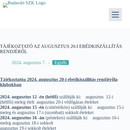
Skip
to
content
TÁJÉKOZTATÓ AZ AUGUSZTUS 20-I EBÉDKISZÁLLÍTÁS
RENDJÉRŐL
2024. augusztus 7.
Egyéb
Tájékoztatóa 2024. augusztus 20-i ebédkiszállítás rendjérőla
klubokban
2024. augusztus 12 -én (hétfő)
szállítják ki: augusztus 12-i
(hétfői) meleg ételt augusztus 20-i védőgázas ételeket
2024. augusztus 15 -én
(csütörtökön) szállítják ki: augusztus 15-i
meleg és augusztus 17-i (szombati) sokkolt ételeket
2024. augusztus 16 -án
(pénteken) szállítják ki: augusztus 16-i
meleg augusztus 18-i sokkolt
augusztus 19-i sokkolt ételeket